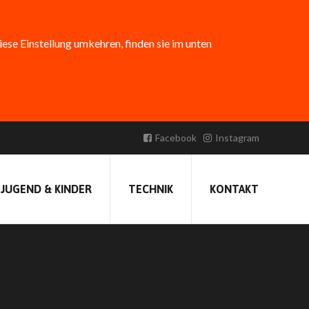
diese Einstellung umkehren, finden sie im unten
Facebook
Instagram
Erstellt am:
3. April 2022 19:47
Veröffentlicht von
FFBirkenfeld
JUGEND & KINDER
TECHNIK
KONTAKT