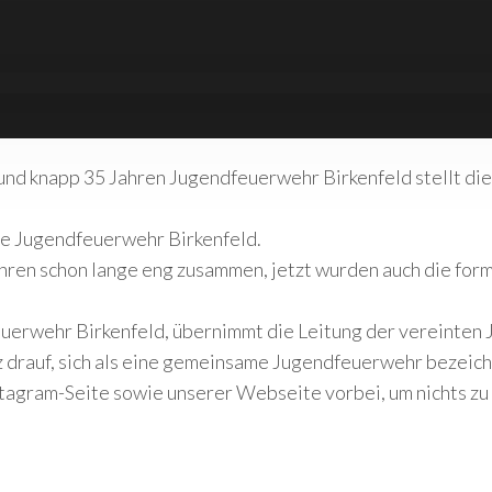
d knapp 35 Jahren Jugendfeuerwehr Birkenfeld stellt die
ine Jugendfeuerwehr Birkenfeld.
hren schon lange eng zusammen, jetzt wurden auch die for
euerwehr Birkenfeld, übernimmt die Leitung der vereinten
z drauf, sich als eine gemeinsame Jugendfeuerwehr bezeich
tagram-Seite sowie unserer Webseite vorbei, um nichts zu