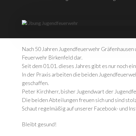
Nach 50 Jahren Jugendfeuerwehr Gräfenhausen un
Feuerwehr Birkenfeld dar.
Seit dem 01.01. dieses Jahres gibt es nur noch e
In der Praxis arbeiten die beiden Jugendfeuerwe
geschaffen.
Peter Kirchherr, bisher Jugendwart der Jugendf
Die beiden Abteilungen freuen sich und sind stol
Schaut regelmäßig auf unserer Facebook- und Ins
Bleibt gesund!