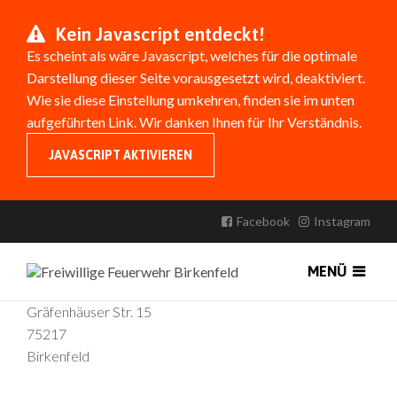
Kein Javascript entdeckt!
Es scheint als wäre Javascript, welches für die optimale
Darstellung dieser Seite vorausgesetzt wird, deaktiviert.
Wie sie diese Einstellung umkehren, finden sie im unten
aufgeführten Link. Wir danken Ihnen für Ihr Verständnis.
JAVASCRIPT AKTIVIEREN
Impressum
ANGABEN GEMÄSS § 5 TMG:
Facebook
Instagram
Frank
Oelschläger
MENÜ
Freiwillige Feuerwehr Birkenfeld
Gräfenhäuser Str. 15
75217
Birkenfeld