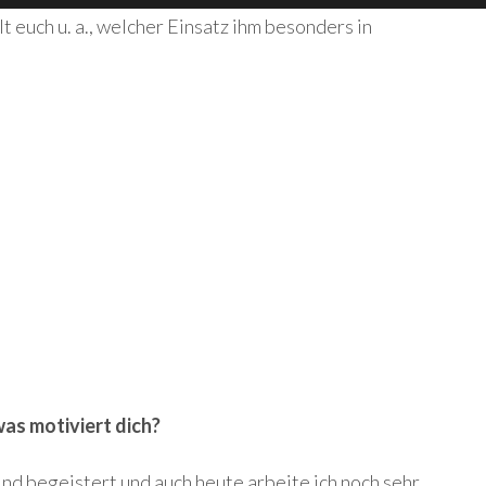
t euch u. a., welcher Einsatz ihm besonders in
was motiviert dich?
ind begeistert und auch heute arbeite ich noch sehr