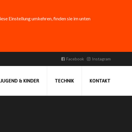
diese Einstellung umkehren, finden sie im unten
Facebook
Instagram
Erstellt am:
31. Oktober 2021 10:33
Veröffentlicht von
FFBirkenfeld
JUGEND & KINDER
TECHNIK
KONTAKT