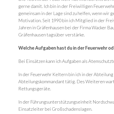
gerne damit. Ich bin in der Freiwilligen Feuerweh
gemeinsam in der Lage sind zu helfen, wenn wir 
Motivation. Seit 1990 bin ich Mitglied in der Fre
Jahren in Gräfenhausen bei der Firma Wacker Ba
Gräfenhausen tagsüber verstärke.
Welche Aufgaben hast du in der Feuerwehr ode
Bei Einsätzen kann ich Aufgaben als Atemschutz
In der Feuerwehr Keltern bin ich in der Abteilun
Abteilungskommandant tätig. Des Weiteren warte 
Rettungsgeräte.
In der Führungsunterstützungseinheit Nordschwar
Einsatzleiter bei Großschadenslagen.