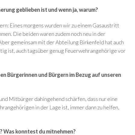
nnerung geblieben ist und wenn ja, warum?
nern: Eines morgens wurden wir zu einem Gasaustritt
mmen. Die beiden waren zudem noch neu in der
 Aber gemeinsam mit der Abteilung Birkenfeld hat auch
chtig ist, auch tagsüber genug Feuerwehrangehörige vor
 den Bürgerinnen und Bürgern im Bezug auf unseren
und Mitbürger dahingehend schärfen, dass nur eine
rangehörigen in der Lage ist, immer dann zu helfen,
t? Was konntest du mitnehmen?