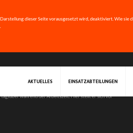
 Darstellung dieser Seite vorausgesetzt wird, deaktiviert. Wie sie 
.
S …? DANIEL DEEG
AKTUELLES
EINSATZABTEILUNGEN
agsüber während der Arbeitszeit. Hier stellt er sich vor