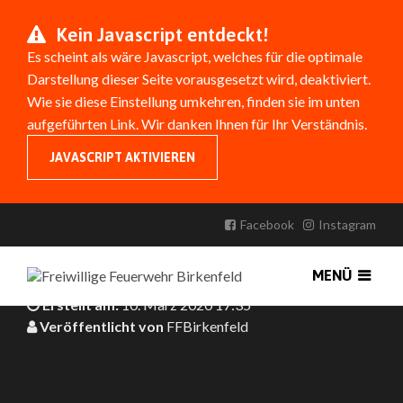
Kein Javascript entdeckt!
Es scheint als wäre Javascript, welches für die optimale
Darstellung dieser Seite vorausgesetzt wird, deaktiviert.
Wie sie diese Einstellung umkehren, finden sie im unten
aufgeführten Link. Wir danken Ihnen für Ihr Verständnis.
JAVASCRIPT AKTIVIEREN
WAS IST DENN DAS …?
FUNKGERÄTE
Facebook
Instagram
Funkgeräte – ein wichtiges Hilfsmittel für die Feuerwehr
MENÜ
Erstellt am:
10. März 2020 17:35
Veröffentlicht von
FFBirkenfeld