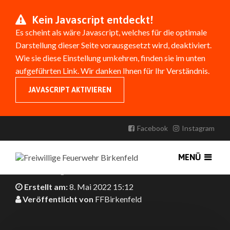
Kein Javascript entdeckt!
Es scheint als wäre Javascript, welches für die optimale
Darstellung dieser Seite vorausgesetzt wird, deaktiviert.
Wie sie diese Einstellung umkehren, finden sie im unten
aufgeführten Link. Wir danken Ihnen für Ihr Verständnis.
JAVASCRIPT AKTIVIEREN
ÜBERFÜHRUNG LF16 IN DIE
UKRAINE
Facebook
Instagram
Das LF16 der Feuerwehr Birkenfeld wurde an die
MENÜ
Ukraine übergeben.
Erstellt am:
8. Mai 2022 15:12
Veröffentlicht von
FFBirkenfeld