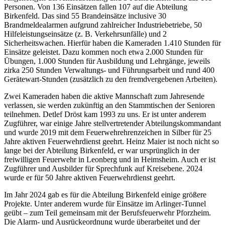
Personen. Von 136 Einsätzen fallen 107 auf die Abteilung
Birkenfeld. Das sind 55 Brandeinsätze inclusive 30
Brandmeldealarmen aufgrund zahlreicher Industriebetriebe, 50
Hilfeleistungseinsätze (z. B. Verkehrsunfälle) und 2
Sicherheitswachen. Hierfür haben die Kameraden 1.410 Stunden für
Einsätze geleistet. Dazu kommen noch etwa 2.000 Stunden für
Übungen, 1.000 Stunden für Ausbildung und Lehrgänge, jeweils
zirka 250 Stunden Verwaltungs- und Führungsarbeit und rund 400
Gerätewart-Stunden (zusätzlich zu den fremdvergebenen Arbeiten).
Zwei Kameraden haben die aktive Mannschaft zum Jahresende
verlassen, sie werden zukünftig an den Stammtischen der Senioren
teilnehmen. Detlef Dröst kam 1993 zu uns. Er ist unter anderem
Zugführer, war einige Jahre stellvertretender Abteilungskommandant
und wurde 2019 mit dem Feuerwehrehrenzeichen in Silber für 25
Jahre aktiven Feuerwehrdienst geehrt. Heinz Maier ist noch nicht so
lange bei der Abteilung Birkenfeld, er war ursprünglich in der
freiwilligen Feuerwehr in Leonberg und in Heimsheim. Auch er ist
Zugführer und Ausbilder für Sprechfunk auf Kreisebene. 2024
wurde er für 50 Jahre aktiven Feuerwehrdienst geehrt.
Im Jahr 2024 gab es für die Abteilung Birkenfeld einige größere
Projekte. Unter anderem wurde für Einsätze im Arlinger-Tunnel
geübt – zum Teil gemeinsam mit der Berufsfeuerwehr Pforzheim.
Die Alarm- und Ausrückeordnung wurde überarbeitet und der