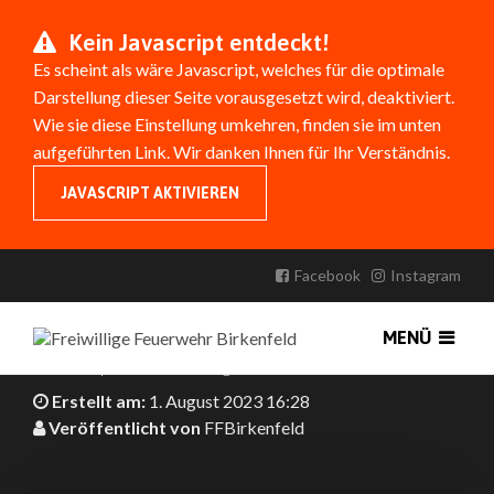
Kein Javascript entdeckt!
Es scheint als wäre Javascript, welches für die optimale
Darstellung dieser Seite vorausgesetzt wird, deaktiviert.
Wie sie diese Einstellung umkehren, finden sie im unten
aufgeführten Link. Wir danken Ihnen für Ihr Verständnis.
JAVASCRIPT AKTIVIEREN
KATASTROPHENSCHUTZÜBUNG
HEISSER NORDEN
Facebook
Instagram
Die Feuerwehr Birkenfeld nahm an einer
MENÜ
Katastrophenschutzübung teil.
Erstellt am:
1. August 2023 16:28
Veröffentlicht von
FFBirkenfeld