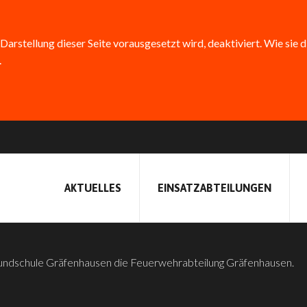
 Darstellung dieser Seite vorausgesetzt wird, deaktiviert. Wie sie 
.
SE ZU BESUCH BEI
AKTUELLES
EINSATZABTEILUNGEN
rundschule Gräfenhausen die Feuerwehrabteilung Gräfenhausen.