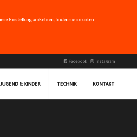
diese Einstellung umkehren, finden sie im unten
Facebook
Instagram
Erstellt am:
16. März 2024 18:53
Veröffentlicht von
FFBirkenfeld
JUGEND & KINDER
TECHNIK
KONTAKT