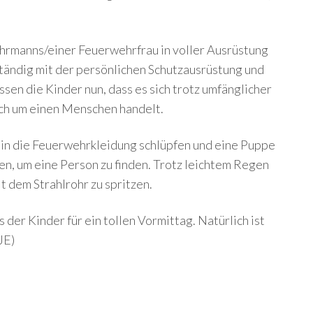
hrmanns/einer Feuerwehrfrau in voller Ausrüstung
ständig mit der persönlichen Schutzausrüstung und
en die Kinder nun, dass es sich trotz umfänglicher
ch um einen Menschen handelt.
t in die Feuerwehrkleidung schlüpfen und eine Puppe
n, um eine Person zu finden. Trotz leichtem Regen
t dem Strahlrohr zu spritzen.
der Kinder für ein tollen Vormittag. Natürlich ist
JE)