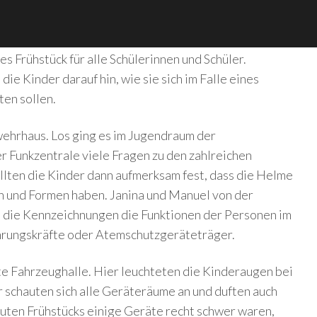
s Frühstück für alle Schülerinnen und Schüler.
 Kinder darauf hin, wie sie sich im Falle eines
en sollen.
wehrhaus. Los ging es im Jugendraum der
r Funkzentrale viele Fragen zu den zahlreichen
llten die Kinder dann aufmerksam fest, dass die Helme
n und Formen haben. Janina und Manuel von der
h die Kennzeichnungen die Funktionen der Personen im
Führungskräfte oder Atemschutzgeräteträger.
te Fahrzeughalle. Hier leuchteten die Kinderaugen bei
schauten sich alle Geräteräume an und duften auch
guten Frühstücks einige Geräte recht schwer waren,