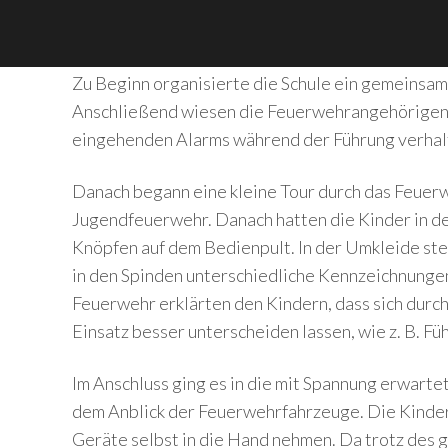
Zu Beginn organisierte die Schule ein gemeinsame
Anschließend wiesen die Feuerwehrangehörigen die
eingehenden Alarms während der Führung verhalt
Danach begann eine kleine Tour durch das Feuer
Jugendfeuerwehr. Danach hatten die Kinder in de
Knöpfen auf dem Bedienpult. In der Umkleide ste
in den Spinden unterschiedliche Kennzeichnunge
Feuerwehr erklärten den Kindern, dass sich durc
Einsatz besser unterscheiden lassen, wie z. B. 
Im Anschluss ging es in die mit Spannung erwarte
dem Anblick der Feuerwehrfahrzeuge. Die Kinder 
Geräte selbst in die Hand nehmen. Da trotz des 