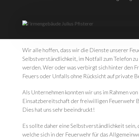
Wir alle hoffen, dass wir die Dienste unserer Fe
Selbstverständlichkeit, im Notfall zum Telefon zu
werden. Wer oder was verbirgt sich hinter den Fr
Feuers oder Unfalls ohne Rücksicht auf private B
Als Unternehmen konnten wir uns im Rahmen von
Einsatzbereitschaft der freiwilligen Feuerwehr 
Dies hat uns sehr beeindruckt!
Es sollte daher eine Selbstverständlichkeit sein,
welche sich in der Feuerwehr für das Allgemeinw