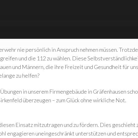
uerwehr nie persönlich in Anspruch nehmen müssen. Trotzdem
 greifen und die 112 zu wählen. Diese Selbstverständlichkei
auen und Männern, die ihre Freizeit und Gesundheit für uns
elange zu helfen?
 Übungen in unserem Firmengebäude in Gräfenhausen schon
Birkenfeld überzeugen – zum Glück ohne wirkliche Not.
 diesen Einsatz mitzutragen und zu fördern. Dies geschieht
ohl engagieren uneingeschränkt unterstützen und entsprech