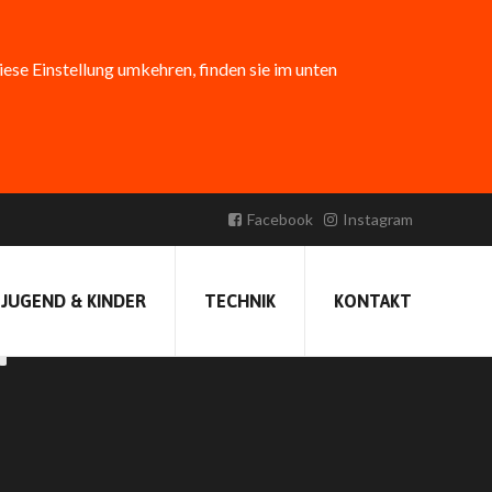
diese Einstellung umkehren, finden sie im unten
Facebook
Instagram
Erstellt am:
13. September 2018 19:10
Veröffentlicht von
FFBirkenfeld
JUGEND & KINDER
TECHNIK
KONTAKT
H