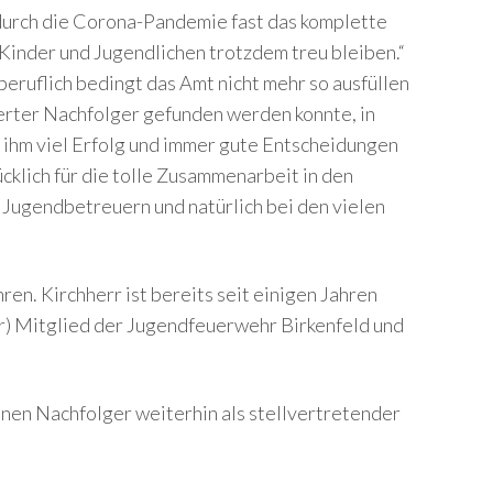
durch die Corona-Pandemie fast das komplette
e Kinder und Jugendlichen trotzdem treu bleiben.“
 beruflich bedingt das Amt nicht mehr so ausfüllen
gierter Nachfolger gefunden werden konnte, in
 ihm viel Erfolg und immer gute Entscheidungen
klich für die tolle Zusammenarbeit in den
Jugendbetreuern und natürlich bei den vielen
en. Kirchherr ist bereits seit einigen Jahren
r) Mitglied der Jugendfeuerwehr Birkenfeld und
nen Nachfolger weiterhin als stellvertretender