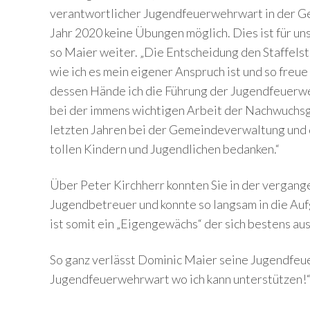
verantwortlicher Jugendfeuerwehrwart in der Ge
Jahr 2020 keine Übungen möglich. Dies ist für uns
so Maier weiter. „Die Entscheidung den Staffelsta
wie ich es mein eigener Anspruch ist und so freu
dessen Hände ich die Führung der Jugendfeuerwe
bei der immens wichtigen Arbeit der Nachwuchsge
letzten Jahren bei der Gemeindeverwaltung und d
tollen Kindern und Jugendlichen bedanken.“
Über Peter Kirchherr konnten Sie in der vergange
Jugendbetreuer und konnte so langsam in die Auf
ist somit ein „Eigengewächs“ der sich bestens au
So ganz verlässt Dominic Maier seine Jugendfeue
Jugendfeuerwehrwart wo ich kann unterstützen!“