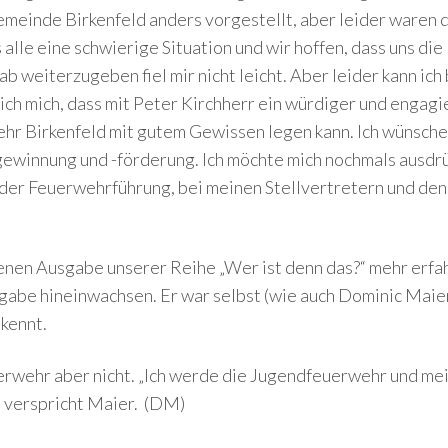
meinde Birkenfeld anders vorgestellt, aber leider waren 
 alle eine schwierige Situation und wir hoffen, dass uns di
b weiterzugeben fiel mir nicht leicht. Aber leider kann ich
e ich mich, dass mit Peter Kirchherr ein würdiger und enga
hr Birkenfeld mit gutem Gewissen legen kann. Ich wünsche
winnung und -förderung. Ich möchte mich nochmals ausdrüc
er Feuerwehrführung, bei meinen Stellvertretern und den 
nen Ausgabe unserer Reihe „Wer ist denn das?“ mehr erfahr
gabe hineinwachsen. Er war selbst (wie auch Dominic Maie
skennt.
rwehr aber nicht. „Ich werde die Jugendfeuerwehr und mei
 verspricht Maier. (DM)