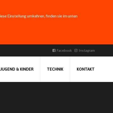
diese Einstellung umkehren, finden sie im unten
Facebook
Instagram
Erstellt am:
26. März 2021 18:31
Veröffentlicht von
FFBirkenfeld
JUGEND & KINDER
TECHNIK
KONTAKT