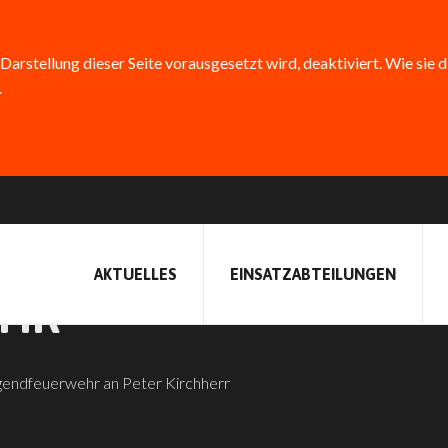
 Darstellung dieser Seite vorausgesetzt wird, deaktiviert. Wie sie 
.
L BEI DER
AKTUELLES
EINSATZABTEILUNGEN
EHR
gendfeuerwehr an Peter Kirchherr