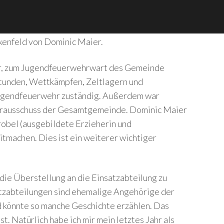
enfeld von Dominic Maier.
ar, zum Jugendfeuerwehrwart des Gemeinde
stunden, Wettkämpfen, Zeltlagern und
Jugendfeuerwehr zuständig. Außerdem war
ehrausschuss der Gesamtgemeinde. Dominic Maier
robel (ausgebildete Erzieherin und
tmachen. Dies ist ein weiterer wichtiger
die Überstellung an die Einsatzabteilung zu
satzabteilungen sind ehemalige Angehörige der
d könnte so manche Geschichte erzählen. Das
t. Natürlich habe ich mir mein letztes Jahr als