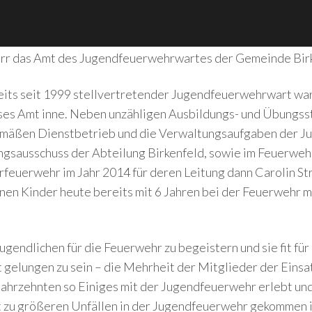
err das Amt des Jugendfeuerwehrwartes der Gemeinde Birk
reits seit 1999 stellvertretender Jugendfeuerwehrwart w
eses Amt inne. Neben unzähligen Ausbildungs- und Übungs
gemäßen Dienstbetrieb und die Verwaltungsaufgaben der 
ngsausschuss der Abteilung Birkenfeld, sowie im Feuerw
erfeuerwehr im Jahr 2014 für deren Leitung dann Carolin St
n Kinder heute bereits mit 6 Jahren bei der Feuerwehr mi
endlichen für die Feuerwehr zu begeistern und sie fit für 
it gelungen zu sein – die Mehrheit der Mitglieder der Ein
Jahrzehnten so Einiges mit der Jugendfeuerwehr erlebt un
cht zu größeren Unfällen in der Jugendfeuerwehr gekommen is