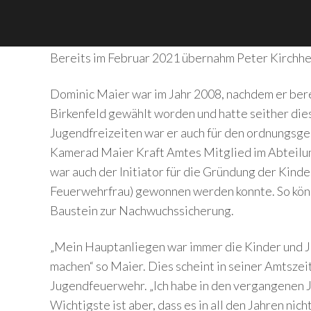
Bereits im Februar 2021 übernahm Peter Kirchh
Dominic Maier war im Jahr 2008, nachdem er be
Birkenfeld gewählt worden und hatte seither di
Jugendfreizeiten war er auch für den ordnungs
Kamerad Maier Kraft Amtes Mitglied im Abteilu
war auch der Initiator für die Gründung der Kind
Feuerwehrfrau) gewonnen werden konnte. So könne
Baustein zur Nachwuchssicherung.
„Mein Hauptanliegen war immer die Kinder und Jug
machen“ so Maier. Dies scheint in seiner Amtsze
Jugendfeuerwehr. „Ich habe in den vergangenen 
Wichtigste ist aber, dass es in all den Jahren ni