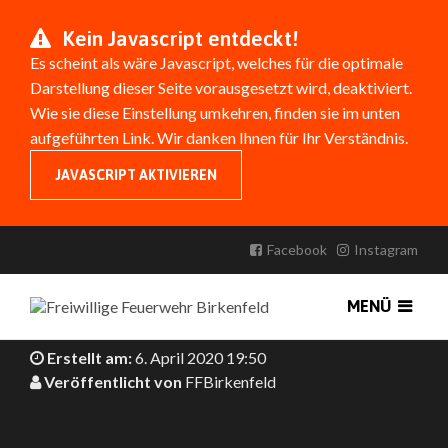
Kein Javascript entdeckt!
Es scheint als wäre Javascript, welches für die optimale
Darstellung dieser Seite vorausgesetzt wird, deaktiviert.
Wie sie diese Einstellung umkehren, finden sie im unten
aufgeführten Link. Wir danken Ihnen für Ihr Verständnis.
JAVASCRIPT AKTIVIEREN
EINSATZREPORT Q1/2020
Facebook
Instagram
In diesem Video sehen Sie, wie sich die Einsatzzahlen der
Freiwilligen Feuerwehr Birkenfeld vom 01. Januar bis zum
MENÜ
31. März entwickelt haben.
Erstellt am:
6. April 2020 19:50
Veröffentlicht von
FFBirkenfeld