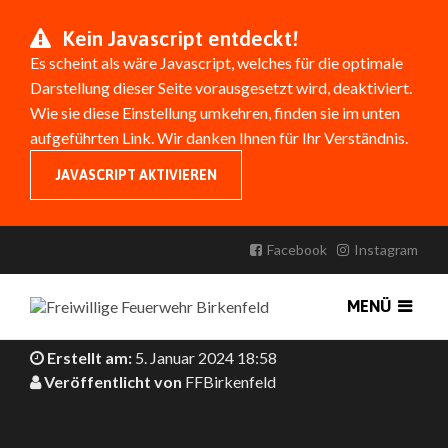
Kein Javascript entdeckt!
Es scheint als wäre Javascript, welches für die optimale
Darstellung dieser Seite vorausgesetzt wird, deaktiviert.
Wie sie diese Einstellung umkehren, finden sie im unten
aufgeführten Link. Wir danken Ihnen für Ihr Verständnis.
JAVASCRIPT AKTIVIEREN
EINSÄTZE QUARTAL 4/2023
Facebook
Instagram
Von den 21 Einsätzen waren über die Hälfte
Hilfeleistungseinsätze, Brandeinsätze machten nur etwa
MENÜ
zehn Prozent aus.
Erstellt am:
5. Januar 2024 18:58
Veröffentlicht von
FFBirkenfeld