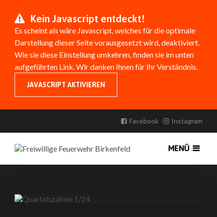
Kein Javascript entdeckt!
Es scheint als wäre Javascript, welches für die optimale
Darstellung dieser Seite vorausgesetzt wird, deaktiviert.
Wie sie diese Einstellung umkehren, finden sie im unten
aufgeführten Link. Wir danken Ihnen für Ihr Verständnis.
JAVASCRIPT AKTIVIEREN
EINSÄTZE QUARTAL 1/2024
Facebook
Instagram
Etwas höhere Einsatzzahlen als im Vorjahr.
MENÜ
Erstellt am:
26. Juni 2024 21:09
Veröffentlicht von
FFBirkenfeld