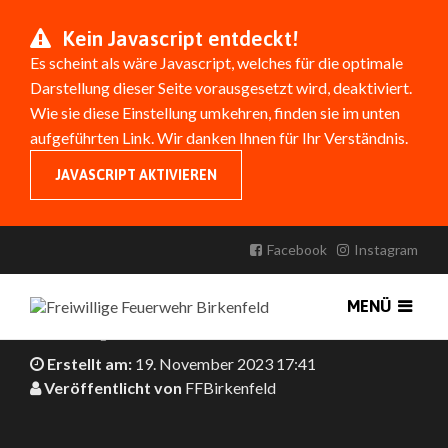
Kein Javascript entdeckt!
Es scheint als wäre Javascript, welches für die optimale
Darstellung dieser Seite vorausgesetzt wird, deaktiviert.
Wie sie diese Einstellung umkehren, finden sie im unten
aufgeführten Link. Wir danken Ihnen für Ihr Verständnis.
JAVASCRIPT AKTIVIEREN
BRANDBEKÄMPFUNG UND
MENSCHENRETTUNG IM TUNNEL
Facebook
Instagram
Führungskräfte und Atemschutzgeräteträger auf
MENÜ
Fortbildung
Erstellt am:
19. November 2023 17:41
Veröffentlicht von
FFBirkenfeld