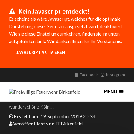
Kein Javascript entdeckt!
Es scheint als wäre Javascript, welches für die optimale
Darstellung dieser Seite vorausgesetzt wird, deaktiviert.
Wie sie diese Einstellung umkehren, finden sie im unten
aufgeführten Link. Wir danken Ihnen für Ihr Verständnis.
JAVASCRIPT AKTIVIEREN
AUSFLUG DER ABTEILUNG
BIRKENFELD
Facebook
Instagram
Vergangenes Wochenende ging es für die Abteilung
MENÜ
Birkenfeld auf eine dreitägige Städtereise ins
wunderschöne Köln …
Erstellt am:
19. September 2019 20:33
Veröffentlicht von
FFBirkenfeld