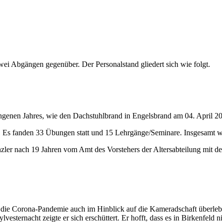
wei Abgängen gegenüber. Der Personalstand gliedert sich wie folgt.
angenen Jahres, wie den Dachstuhlbrand in Engelsbrand am 04. April 2
t. Es fanden 33 Übungen statt und 15 Lehrgänge/Seminare. Insgesamt 
zler nach 19 Jahren vom Amt des Vorstehers der Altersabteilung mit d
 die Corona-Pandemie auch im Hinblick auf die Kameradschaft überlebt h
lvesternacht zeigte er sich erschüttert. Er hofft, dass es in Birkenfel