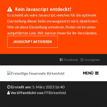
Kein Javascript entdeckt!
Es scheint als wäre Javascript, welches für die optimale
Darstellung dieser Seite vorausgesetzt wird, deaktiviert.
Wie sie diese Einstellung umkehren, finden sie im unten
aufgeführten Link. Wir danken Ihnen für Ihr Verständnis.
JAVASCRIPT AKTIVIEREN
ABTEILUNGSVERSAMMLUNG DER
ABTEILUNG BIRKENFELD
Facebook
Instagram
Die Abteilung Birkenfeld war im Jahr 2022 stark
MENÜ
gefordert.
Erstellt am:
5. März 2023 16:40
Veröffentlicht von
FFBirkenfeld