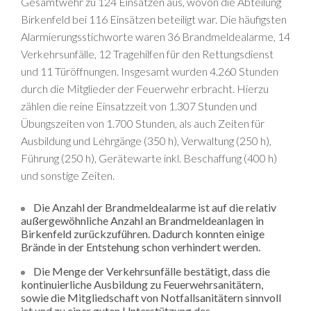
Gesamtwehr zu 124 Einsätzen aus, wovon die Abteilung
Birkenfeld bei 116 Einsätzen beteiligt war. Die häufigsten
Alarmierungsstichworte waren 36 Brandmeldealarme, 14
Verkehrsunfälle, 12 Tragehilfen für den Rettungsdienst
und 11 Türöffnungen. Insgesamt wurden 4.260 Stunden
durch die Mitglieder der Feuerwehr erbracht. Hierzu
zählen die reine Einsatzzeit von 1.307 Stunden und
Übungszeiten von 1.700 Stunden, als auch Zeiten für
Ausbildung und Lehrgänge (350 h), Verwaltung (250 h),
Führung (250 h), Gerätewarte inkl. Beschaffung (400 h)
und sonstige Zeiten.
Die Anzahl der Brandmeldealarme ist auf die relativ
außergewöhnliche Anzahl an Brandmeldeanlagen in
Birkenfeld zurückzuführen. Dadurch konnten einige
Brände in der Entstehung schon verhindert werden.
Die Menge der Verkehrsunfälle bestätigt, dass die
kontinuierliche Ausbildung zu Feuerwehrsanitätern,
sowie die Mitgliedschaft von Notfallsanitätern sinnvoll
ist und zu einer guten Unterstützung des