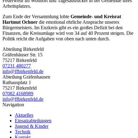
Feuerwehr im Wohnort und Tagesausrücker in der Gemeinde ihres
Arbeitsplatzes.
Zum Ende der Versammlung lobte
Gemeinde- und Kreisrat
Hartmut Ochner
die emotional ehrliche Ansprache unseres
Bürgermeisters. Im Enzkreis gibt es ein großes Defizit bei den
Finanzen, die Kreisumlage wird von 34 auf 40 Prozent steigen. Die
Politik reicht die Aufgaben von oben nach unten durch.
Abteilung Birkenfeld
Gräfenhäuser Str. 15
75217 Birkenfeld
07231 480277
info@ffbirkenfeld.de
Abteilung Gräfenhausen
Rathausplatz 1
75217 Birkenfeld
07082 4168989
info@ffbirkenfeld.de
Navigation
Aktuelles
Einsatzabteilungen
Jugend & Kinder
Technik
Kontakt