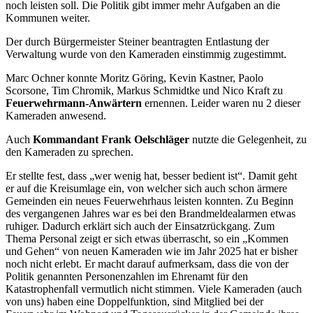
noch leisten soll. Die Politik gibt immer mehr Aufgaben an die
Kommunen weiter.
Der durch Bürgermeister Steiner beantragten Entlastung der
Verwaltung wurde von den Kameraden einstimmig zugestimmt.
Marc Ochner konnte Moritz Göring, Kevin Kastner, Paolo
Scorsone, Tim Chromik, Markus Schmidtke und Nico Kraft zu
Feuerwehrmann-Anwärtern
ernennen. Leider waren nu 2 dieser
Kameraden anwesend.
Auch
Kommandant Frank Oelschläger
nutzte die Gelegenheit, zu
den Kameraden zu sprechen.
Er stellte fest, dass „wer wenig hat, besser bedient ist“. Damit geht
er auf die Kreisumlage ein, von welcher sich auch schon ärmere
Gemeinden ein neues Feuerwehrhaus leisten konnten. Zu Beginn
des vergangenen Jahres war es bei den Brandmeldealarmen etwas
ruhiger. Dadurch erklärt sich auch der Einsatzrückgang. Zum
Thema Personal zeigt er sich etwas überrascht, so ein „Kommen
und Gehen“ von neuen Kameraden wie im Jahr 2025 hat er bisher
noch nicht erlebt. Er macht darauf aufmerksam, dass die von der
Politik genannten Personenzahlen im Ehrenamt für den
Katastrophenfall vermutlich nicht stimmen. Viele Kameraden (auch
von uns) haben eine Doppelfunktion, sind Mitglied bei der