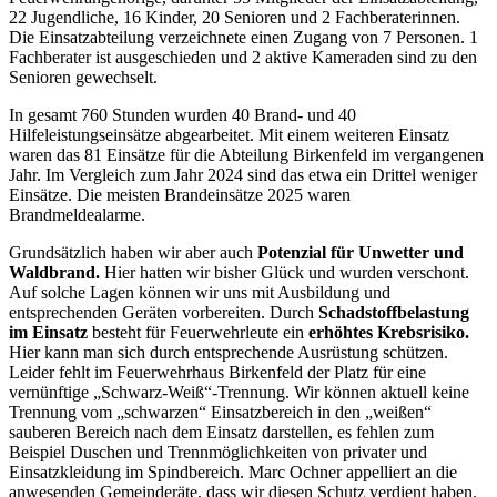
22 Jugendliche, 16 Kinder, 20 Senioren und 2 Fachberaterinnen.
Die Einsatzabteilung verzeichnete einen Zugang von 7 Personen. 1
Fachberater ist ausgeschieden und 2 aktive Kameraden sind zu den
Senioren gewechselt.
In gesamt 760 Stunden wurden 40 Brand- und 40
Hilfeleistungseinsätze abgearbeitet. Mit einem weiteren Einsatz
waren das 81 Einsätze für die Abteilung Birkenfeld im vergangenen
Jahr. Im Vergleich zum Jahr 2024 sind das etwa ein Drittel weniger
Einsätze. Die meisten Brandeinsätze 2025 waren
Brandmeldealarme.
Grundsätzlich haben wir aber auch
Potenzial für Unwetter und
Waldbrand.
Hier hatten wir bisher Glück und wurden verschont.
Auf solche Lagen können wir uns mit Ausbildung und
entsprechenden Geräten vorbereiten. Durch
Schadstoffbelastung
im Einsatz
besteht für Feuerwehrleute ein
erhöhtes Krebsrisiko.
Hier kann man sich durch entsprechende Ausrüstung schützen.
Leider fehlt im Feuerwehrhaus Birkenfeld der Platz für eine
vernünftige „Schwarz-Weiß“-Trennung. Wir können aktuell keine
Trennung vom „schwarzen“ Einsatzbereich in den „weißen“
sauberen Bereich nach dem Einsatz darstellen, es fehlen zum
Beispiel Duschen und Trennmöglichkeiten von privater und
Einsatzkleidung im Spindbereich. Marc Ochner appelliert an die
anwesenden Gemeinderäte, dass wir diesen Schutz verdient haben.