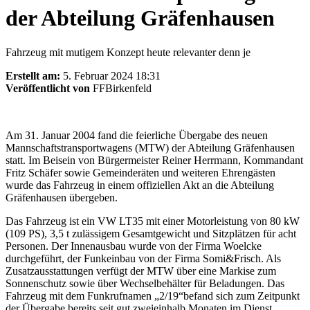
der Abteilung Gräfenhausen
Fahrzeug mit mutigem Konzept heute relevanter denn je
Erstellt am:
5. Februar 2024 18:31
Veröffentlicht von
FFBirkenfeld
Am 31. Januar 2004 fand die feierliche Übergabe des neuen
Mannschaftstransportwagens (MTW) der Abteilung Gräfenhausen
statt. Im Beisein von Bürgermeister Reiner Herrmann, Kommandant
Fritz Schäfer sowie Gemeinderäten und weiteren Ehrengästen
wurde das Fahrzeug in einem offiziellen Akt an die Abteilung
Gräfenhausen übergeben.
Das Fahrzeug ist ein VW LT35 mit einer Motorleistung von 80 kW
(109 PS), 3,5 t zulässigem Gesamtgewicht und Sitzplätzen für acht
Personen. Der Innenausbau wurde von der Firma Woelcke
durchgeführt, der Funkeinbau von der Firma Somi&Frisch. Als
Zusatzausstattungen verfügt der MTW über eine Markise zum
Sonnenschutz sowie über Wechselbehälter für Beladungen. Das
Fahrzeug mit dem Funkrufnamen „2/19“befand sich zum Zeitpunkt
der Übergabe bereits seit gut zweieinhalb Monaten im Dienst.