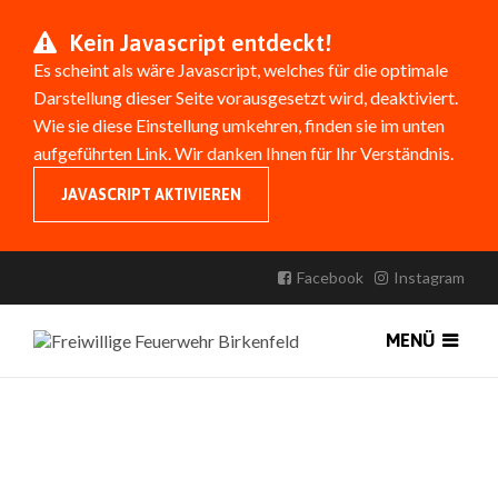
Kein Javascript entdeckt!
Es scheint als wäre Javascript, welches für die optimale
Darstellung dieser Seite vorausgesetzt wird, deaktiviert.
Wie sie diese Einstellung umkehren, finden sie im unten
aufgeführten Link. Wir danken Ihnen für Ihr Verständnis.
JAVASCRIPT AKTIVIEREN
Facebook
Instagram
MENÜ