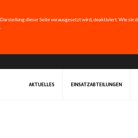
 Darstellung dieser Seite vorausgesetzt wird, deaktiviert. Wie sie 
.
AKTUELLES
EINSATZABTEILUNGEN